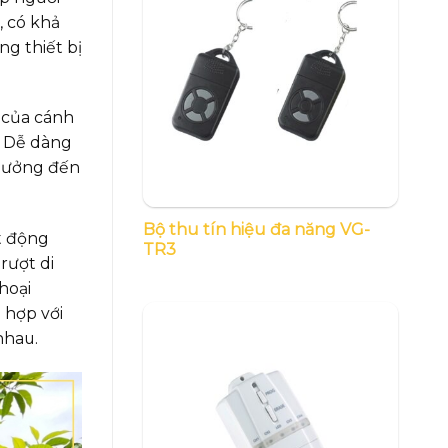
, có khả
ng thiết bị
 của cánh
. Dễ dàng
 hưởng đến
Bộ thu tín hiệu đa năng VG-
t động
TR3
rượt di
hoại
 hợp với
nhau.