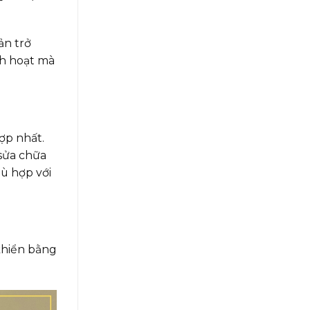
ản trở
nh hoạt mà
ợp nhất.
 sửa chữa
ù hợp với
khiển bằng