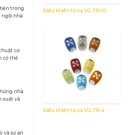
tiện trong
Điều khiển từ xa VG-TR-10
 ngôi nhà
thuật cơ
n có thể
 những nhà
 xuất và
Điều khiển từ xa VG-TR-4
ỹ và sự an