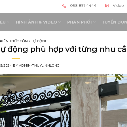
098 891 4444
Video
IỆU
HÌNH ẢNH & VIDEO
PHÂN PHỐI
TUYỂN DỤ
KIẾN THỨC CỔNG TỰ ĐỘNG
ự động phù hợp với từng nhu c
05/2024
BY
ADMIN-THUYLINHLONG