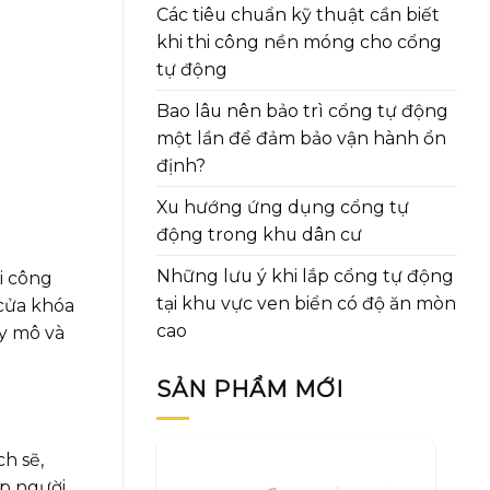
Các tiêu chuẩn kỹ thuật cần biết
khi thi công nền móng cho cổng
tự động
Bao lâu nên bảo trì cổng tự động
một lần để đảm bảo vận hành ổn
định?
Xu hướng ứng dụng cổng tự
động trong khu dân cư
Những lưu ý khi lắp cổng tự động
i công
tại khu vực ven biển có độ ăn mòn
 cửa khóa
cao
uy mô và
SẢN PHẨM MỚI
h sẽ,
úp người