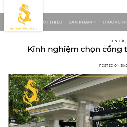
Skip
to
content
TRANG CHỦ
GIỚI THIỆU
SẢN PHẨM
THƯƠNG H
TIN TỨC
,
Kinh nghiệm chọn cổng t
POSTED ON
30/