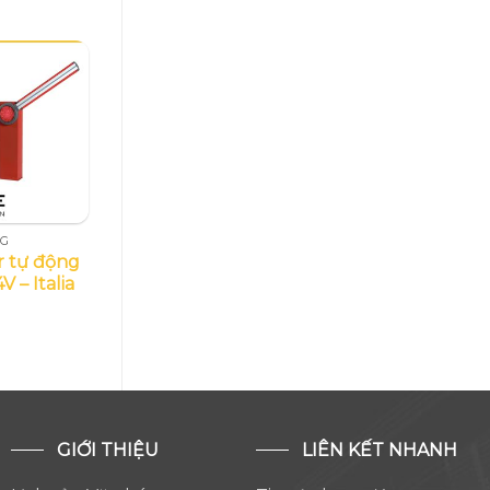
NG
r tự động
 – Italia
GIỚI THIỆU
LIÊN KẾT NHANH