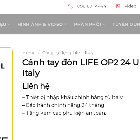
098 891 4444
Video
IỆU
HÌNH ẢNH & VIDEO
PHÂN PHỐI
TUYỂN DỤ
Home
/
Cổng tự động Life – Italy
Cánh tay đòn LIFE OP2 24 U
Italy
Liên hệ
– Thiết bị nhập khẩu chính hãng từ Italy.
– Bảo hành chính hãng 24 tháng.
– Tặng kèm các phụ kiện an toàn.