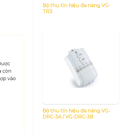
Bộ thu tín hiệu đa năng VG-
TR3
 Được
à còn
hợp vào
Bộ thu tín hiệu đa năng VG-
DRC-3A / VG-DRC-3B