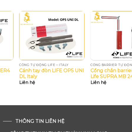
CỔNG TỰ ĐỘNG LIFE – ITALY
CỔNG BARRIER TỰ ĐỘ
 ER4
Cánh tay đòn LIFE OP5 UNI
Cổng chắn barrie
DL Italy
Life SUPRA MB 24V
Liên hệ
Liên hệ
THÔNG TIN LIÊN HỆ