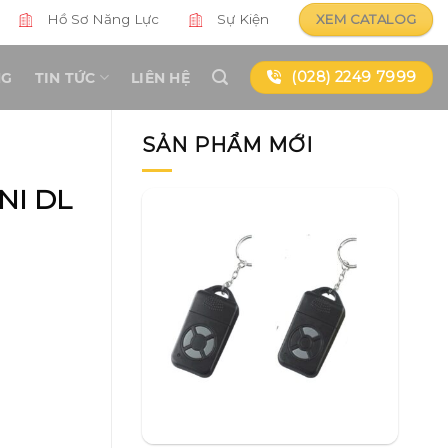
Hồ Sơ Năng Lực
Sự Kiện
XEM CATALOG
(028) 2249 7999
NG
TIN TỨC
LIÊN HỆ
SẢN PHẨM MỚI
NI DL