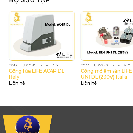
BỘ SƯU TẬP
CỔNG TỰ ĐỘNG LIFE – ITALY
CỔNG TỰ ĐỘNG LIFE – ITALY
Cổng lùa LIFE AC4R DL
Cổng mở âm sàn LIFE
Italy
UNI DL (230V) Italia
Liên hệ
Liên hệ