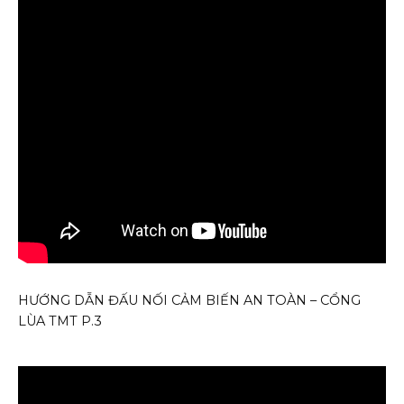
HƯỚNG DẪN ĐẤU NỐI CẢM BIẾN AN TOÀN – CỔNG
LÙA TMT P.3