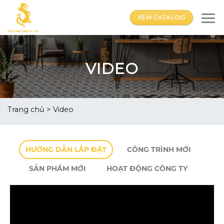
Skip
to
XEM CATALOG
content
VIDEO
Trang chủ
> Video
HƯỚNG DẪN LẮP ĐẶT
CÔNG TRÌNH MỚI
SẢN PHẨM MỚI
HOẠT ĐỘNG CÔNG TY