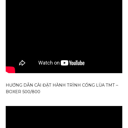
HƯỚNG DẪN CÀI ĐẶT HÀNH TRÌNH CỔNG LÙA TMT –
BOXER 500/800