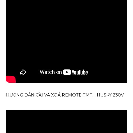
HƯỚNG DẪN CÀI VÀ XOÁ REMOTE TMT – HUSKY 230V