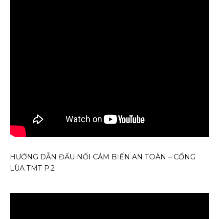
HƯỚNG DẪN ĐẤU NỐI CẢM BIẾN AN TOÀN – CỔNG
LÙA TMT P.2