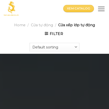
Skip
to
XEM CATALOG
content
Home
/
Cửa tự động
/
Cửa xếp lớp tự động
FILTER