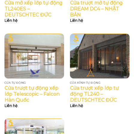
Cửa mở xếp lớp tự động
Cửa trượt mở tự động
TL240ES –
DREAM DC4 – NHẬT
DEUTSCHTEC ĐỨC
BẢN
Liên hệ
Liên hệ
CỬA TỰ ĐỘNG
CỬA KÍNH TỰ ĐỘNG
Cửa trượt tự động xếp
Cửa trượt xếp lớp tự
lớp Telescopic – Falcon
động TL240 –
Hàn Quốc
DEUTSCHTEC ĐỨC
Liên hệ
Liên hệ