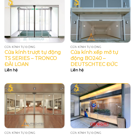
CỬA KÍNH TỰ ĐỘNG
CỬA KÍNH TỰ ĐỘNG
Cửa kính trượt tự động
Cửa kính xếp mở tự
TS SERIES – TRONCO
động BO240 –
ĐÀI LOAN
DEUTSCHTEC ĐỨC
Liên hệ
Liên hệ
CỬA KÍNH TỰ ĐỘNG
CỬA KÍNH TỰ ĐỘNG