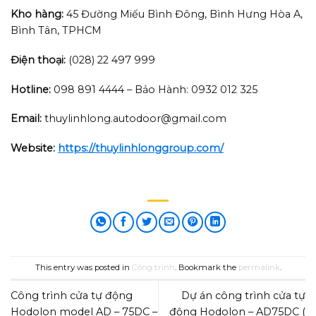
Kho hàng:
45 Đường Miếu Bình Đông, Bình Hưng Hòa A,
Bình Tân, TPHCM
Điện thoại:
(028) 22 497 999
Hotline:
098 891 4444 – Bảo Hành: 0932 012 325
Email:
thuylinhlong.autodoor@gmail.com
Website:
https://thuylinhlonggroup.com/
This entry was posted in
Công trình
. Bookmark the
permalink
.
Công trình cửa tự động
Dự án công trình cửa tự
Hodolon model AD – 75DC –
động Hodolon – AD75DC (