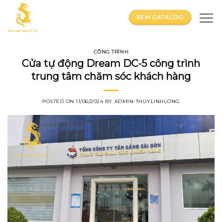
Skip
to
XEM CATALOG
content
CÔNG TRÌNH
Cửa tự động Dream DC-5 công trình
trung tâm chăm sóc khách hàng
POSTED ON
11/06/2024
BY
ADMIN-THUYLINHLONG