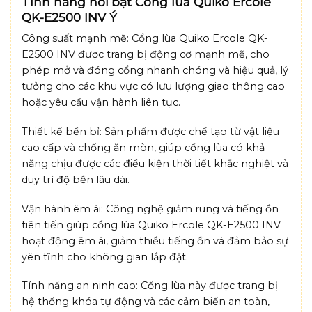
Tính năng nổi bật Cổng lùa Quiko Ercole
QK-E2500 INV Ý
Công suất mạnh mẽ: Cổng lùa Quiko Ercole QK-
E2500 INV được trang bị động cơ mạnh mẽ, cho
phép mở và đóng cổng nhanh chóng và hiệu quả, lý
tưởng cho các khu vực có lưu lượng giao thông cao
hoặc yêu cầu vận hành liên tục.
Thiết kế bền bỉ: Sản phẩm được chế tạo từ vật liệu
cao cấp và chống ăn mòn, giúp cổng lùa có khả
năng chịu được các điều kiện thời tiết khắc nghiệt và
duy trì độ bền lâu dài.
Vận hành êm ái: Công nghệ giảm rung và tiếng ồn
tiên tiến giúp cổng lùa Quiko Ercole QK-E2500 INV
hoạt động êm ái, giảm thiểu tiếng ồn và đảm bảo sự
yên tĩnh cho không gian lắp đặt.
Tính năng an ninh cao: Cổng lùa này được trang bị
hệ thống khóa tự động và các cảm biến an toàn,