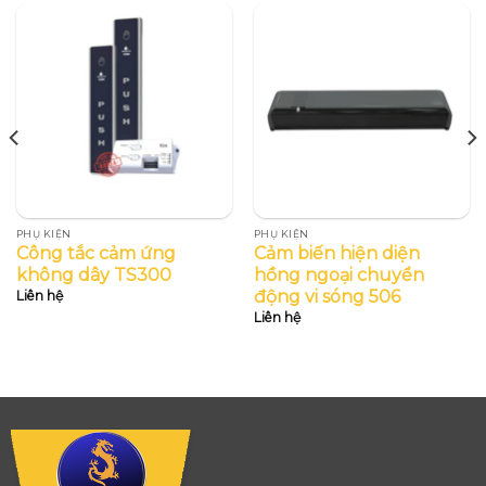
PHỤ KIỆN
PHỤ KIỆN
Công tắc cảm ứng
Cảm biến hiện diện
không dây TS300
hồng ngoại chuyển
động vi sóng 506
Liên hệ
Liên hệ