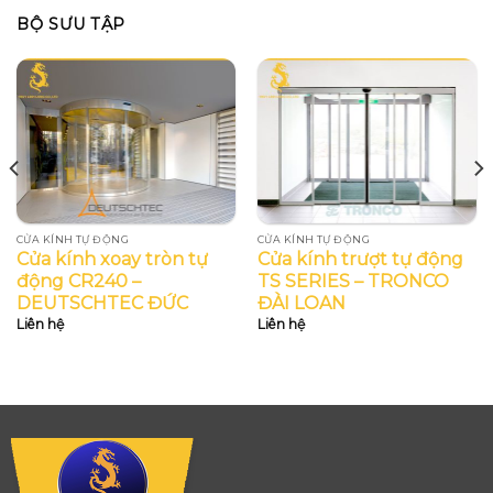
BỘ SƯU TẬP
CỬA KÍNH TỰ ĐỘNG
CỬA KÍNH TỰ ĐỘNG
Cửa kính xoay tròn tự
Cửa kính trượt tự động
động CR240 –
TS SERIES – TRONCO
DEUTSCHTEC ĐỨC
ĐÀI LOAN
Liên hệ
Liên hệ