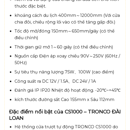
thước đặc biệt.
khoảng cách du lịch 400mm～12000mm (Với cửa
chia đôi, chiều rộng lối vào có thể tăng gấp đôi.)
Tốc độ mở/đóng 150mm～650mm/giây (có thể
điều chỉnh)
Thời gian giữ mở 1～60 giây (có thể điều chỉnh)
Nguồn cấp Điện áp xoay chiều 90V～250V (60Hz /
50Hz)
Sự tiêu thụ năng lượng 75W、100W (cao điểm)
Công suất ra DC 12V / 1.5A、DC 24V / 1A
Đánh giá IP IP20 Nhiệt độ hoạt động. -20℃~+45℃
kích thước đường sắt Cao 155mm x Sâu 112mm
Đặc điểm nổi bật của CS1000 – TRONCO ĐÀI
LOAN
Hệ thống cửa trượt tự động TRONCO CS1000 do