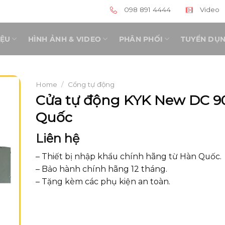
098 891 4444
Video
IỆU
HÌNH ẢNH & VIDEO
PHÂN PHỐI
TUYỂN DỤ
Home
/
Cổng tự động
Cửa tự động KYK New DC 9
Quốc
Liên hệ
– Thiết bị nhập khẩu chính hãng từ Hàn Quốc.
– Bảo hành chính hãng 12 tháng.
– Tặng kèm các phụ kiện an toàn.