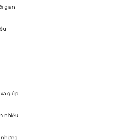
i gian
iều
 xa giúp
n nhiều
g những