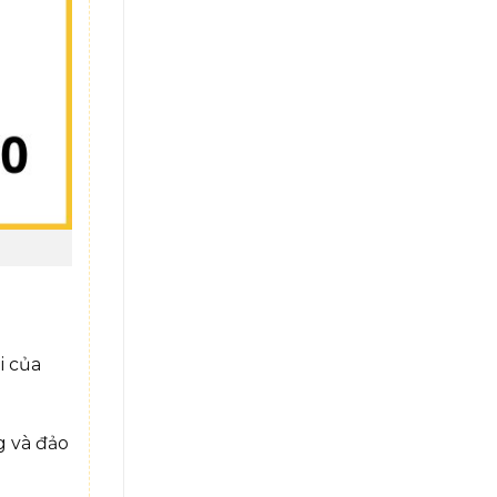
i của
g và đảo