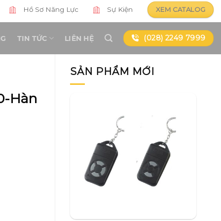
Hồ Sơ Năng Lực
Sự Kiện
XEM CATALOG
(028) 2249 7999
NG
TIN TỨC
LIÊN HỆ
SẢN PHẨM MỚI
0-Hàn