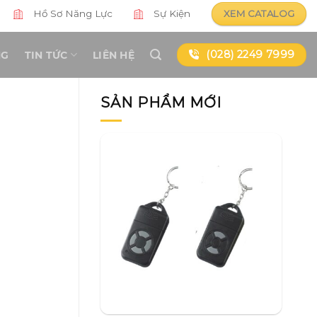
Hồ Sơ Năng Lực
Sự Kiện
XEM CATALOG
(028) 2249 7999
NG
TIN TỨC
LIÊN HỆ
SẢN PHẨM MỚI