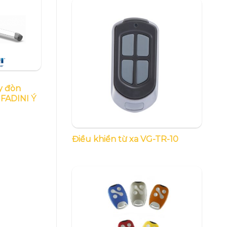
y đòn
 FADINI Ý
Điều khiển từ xa VG-TR-10