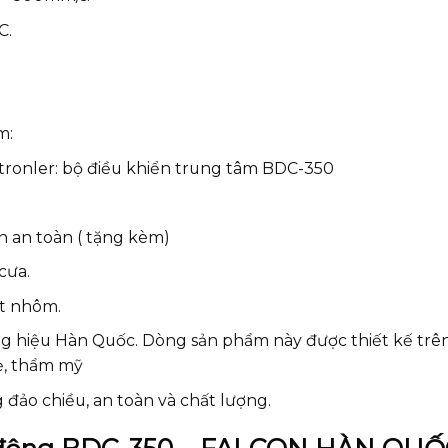
C.
m:
ntronler: bộ điều khiển trung tâm BDC-350
n an toàn ( tặng kèm)
cưa.
ật nhôm.
 hiệu Hàn Quốc. Dòng sản phẩm này được thiết kế trê
ẹ, thẩm mỹ
đảo chiều, an toàn và chất lượng.