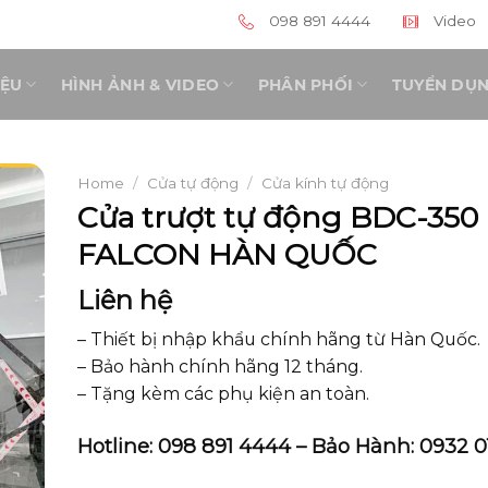
098 891 4444
Video
IỆU
HÌNH ẢNH & VIDEO
PHÂN PHỐI
TUYỂN DỤ
Home
/
Cửa tự động
/
Cửa kính tự động
Cửa trượt tự động BDC-350
FALCON HÀN QUỐC
Liên hệ
– Thiết bị nhập khẩu chính hãng từ Hàn Quốc.
– Bảo hành chính hãng 12 tháng.
– Tặng kèm các phụ kiện an toàn.
Hotline: 098 891 4444 – Bảo Hành: 0932 0