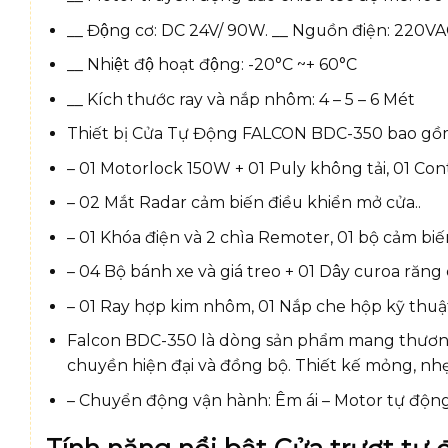
__ Động cơ: DC 24V/ 90W. __ Nguồn điện: 220VA
__ Nhiệt độ hoạt động: -20°C ~+ 60°C
__ Kích thước ray và nắp nhôm: 4 – 5 – 6 Mét
Thiết bị Cửa Tự Động FALCON BDC-350 bao gồ
– 01 Motorlock 150W + 01 Puly không tải, 01 Co
– 02 Mắt Radar cảm biến điều khiển mở cửa..
– 01 Khóa điện và 2 chìa Remoter, 01 bộ cảm biế
– 04 Bộ bánh xe và giá treo + 01 Dây curoa răng 
– 01 Ray hợp kim nhôm, 01 Nắp che hộp kỹ thu
Falcon BDC-350 là dòng sản phẩm mang thương
chuyền hiện đại và đồng bộ. Thiết kế mỏng, nh
– Chuyển động vận hành: Êm ái – Motor tự động 