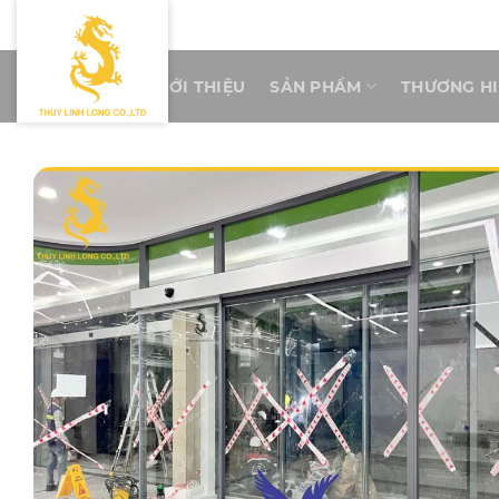
Skip
to
content
TRANG CHỦ
GIỚI THIỆU
SẢN PHẨM
THƯƠNG H