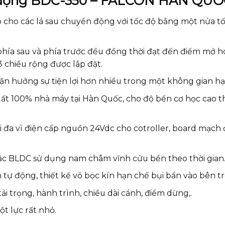
tự động BDC-350 – FALCON HÀN QU
o cho các lá sau chuyển động với tốc độ bằng một nửa t
á phía sau và phía trước đều đồng thời đạt đến điểm mở 
 chiều rộng được lắp đặt.
 tận hưởng sự tiện lợi hơn nhiều trong một không gian hạ
uất 100% nhà máy tại Hàn Quốc, cho độ bền cơ học cao t
ối đa vì điện cấp nguồn 24Vdc cho cotroller, board mạch 
c BLDC sử dụng nam châm vĩnh cửu bền theo thời gian
h tự động, thiết kế vỏ bọc kín hạn chế bụi bẩn vào bên t
ải trọng, hành trình, chiều dài cánh, điểm dừng,.
t lực rất nhỏ.