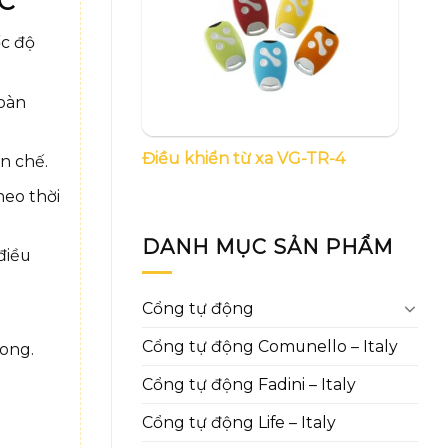
ỐC
ốc độ
hoàn
Điều khiển từ xa VG-TR-4
n chế.
heo thời
DANH MỤC SẢN PHẨM
điều
Cổng tự động
.
Cổng tự động Comunello – Italy
rong.
Cổng tự động Fadini – Italy
Cổng tự động Life – Italy