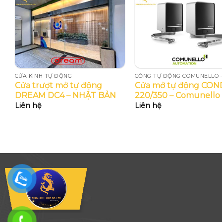
CỬA KÍNH TỰ ĐỘNG
CỔNG TỰ ĐỘNG COMUNELLO –
h
Cửa trượt mở tự động
Cửa mở tự động CO
DREAM DC4 – NHẬT BẢN
220/350 – Comunello I
Liên hệ
Liên hệ