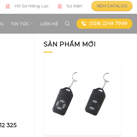
Hồ Sơ Năng Lực
Sự Kiện
XEM CATALOG
(028) 2249 7999
NG
TIN TỨC
LIÊN HỆ
SẢN PHẨM MỚI
12 325