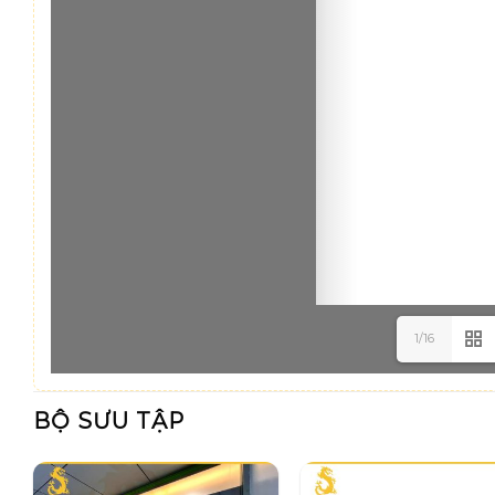
1/16
BỘ SƯU TẬP