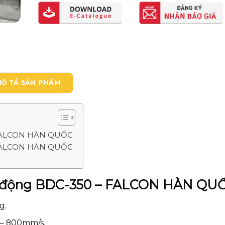
MÔ TẢ SẢN PHẨM
– FALCON HÀN QUỐC
– FALCON HÀN QUỐC
tự động BDC-350 – FALCON HÀN QU
g.
 – 800mm/s.