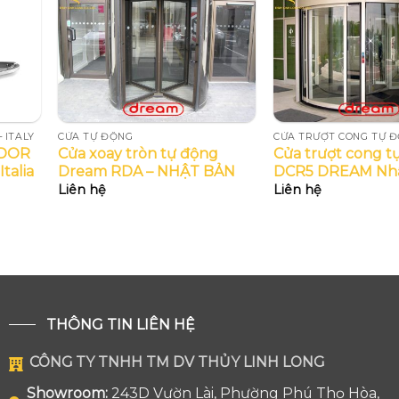
 ITALY
CỬA TỰ ĐỘNG
CỬA TRƯỢT CONG TỰ 
NDOR
Cửa xoay tròn tự động
Cửa trượt cong t
talia
Dream RDA – NHẬT BẢN
DCR5 DREAM Nhậ
Liên hệ
Liên hệ
THÔNG TIN LIÊN HỆ
CÔNG TY TNHH TM DV THỦY LINH LONG
Showroom:
243D Vườn Lài, Phường Phú Thọ Hòa,