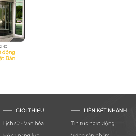
ĐỘNG
ự động
t Bản
GIỚI THIỆU
LIÊN KẾT NHANH
Lịch sử - Văn hóa
Tin tức hoạt động
Hồ sơ năng lực
Video sản phẩm