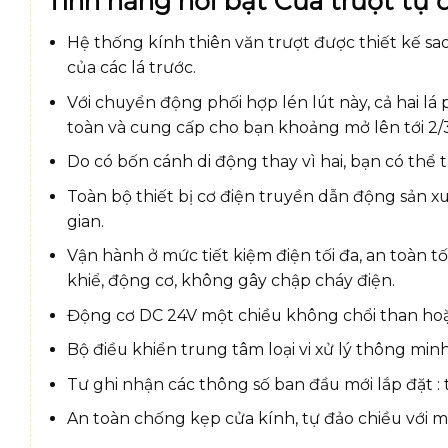
Tính năng nổi bật Cửa trượt 
Hệ thống kính thiên văn trượt được thiết kế sa
của các lá trước.
Với chuyển động phối hợp lén lút này, cả hai l
toàn và cung cấp cho bạn khoảng mở lên tới 2/3
Do có bốn cánh di động thay vì hai, bạn có thể
Toàn bộ thiết bị cơ điện truyền dẫn động sản x
gian.
Vận hành ở mức tiết kiệm điện tối đa, an toàn t
khiể, động cơ, không gây chập cháy điện.
Động cơ DC 24V một chiều không chổi than hoặ
Bộ điều khiển trung tâm loại vi xử lý thông min
Tư ghi nhận các thông số ban đầu mới lắp đặt : t
An toàn chống kẹp cửa kính, tự đảo chiều với mộ