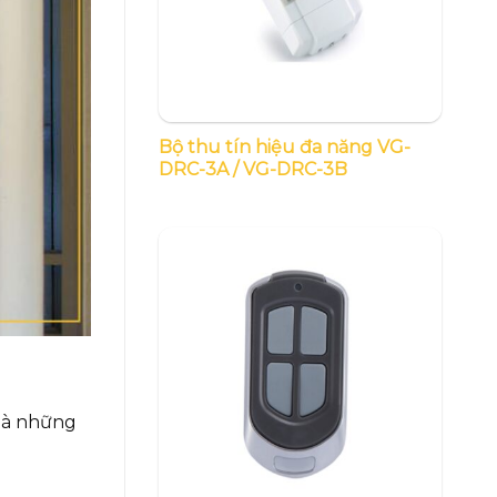
Bộ thu tín hiệu đa năng VG-
DRC-3A / VG-DRC-3B
 là những