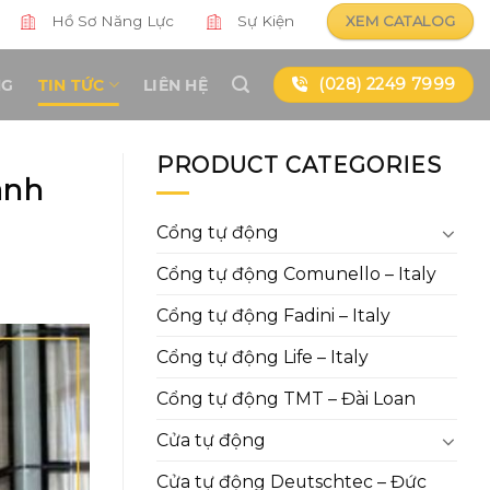
Hồ Sơ Năng Lực
Sự Kiện
XEM CATALOG
(028) 2249 7999
NG
TIN TỨC
LIÊN HỆ
PRODUCT CATEGORIES
anh
Cổng tự động
Cổng tự động Comunello – Italy
Cổng tự động Fadini – Italy
Cổng tự động Life – Italy
Cổng tự động TMT – Đài Loan
Cửa tự động
Cửa tự động Deutschtec – Đức