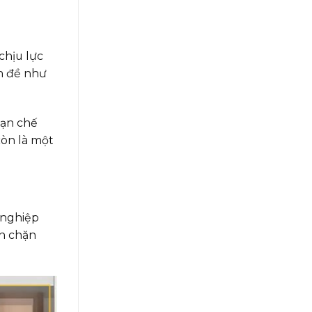
chịu lực
ấn đề như
hạn chế
còn là một
 nghiệp
ăn chặn