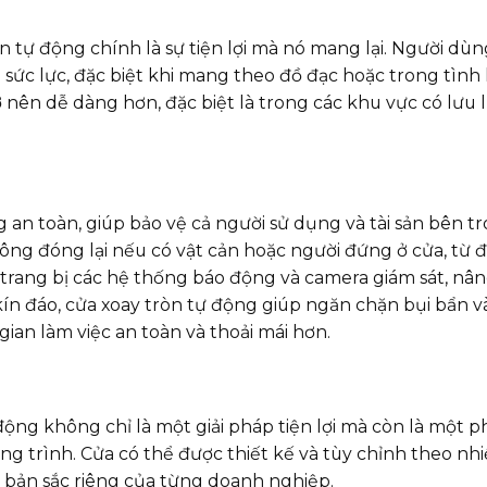
 tự động chính là sự tiện lợi mà nó mang lại. Người dù
và sức lực, đặc biệt khi mang theo đồ đạc hoặc trong tìn
 nên dễ dàng hơn, đặc biệt là trong các khu vực có lưu
 an toàn, giúp bảo vệ cả người sử dụng và tài sản bên t
ng đóng lại nếu có vật cản hoặc người đứng ở cửa, từ 
ợc trang bị các hệ thống báo động và camera giám sát, n
kín đáo, cửa xoay tròn tự động giúp ngăn chặn bụi bẩn v
ian làm việc an toàn và thoải mái hơn.
ự động không chỉ là một giải pháp tiện lợi mà còn là một
ông trình. Cửa có thể được thiết kế và tùy chỉnh theo n
i bản sắc riêng của từng doanh nghiệp.