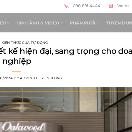
098 891 4444
Video
IỆU
HÌNH ẢNH & VIDEO
PHÂN PHỐI
TUYỂN DỤ
,
KIẾN THỨC CỬA TỰ ĐỘNG
ết kế hiện đại, sang trọng cho do
nghiệp
08/2024
BY
ADMIN-THUYLINHLONG