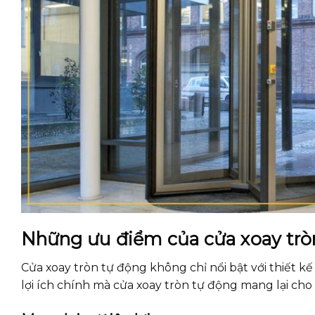
Những ưu điểm của cửa xoay trò
Cửa xoay tròn tự động không chỉ nổi bật với thiết k
lợi ích chính mà cửa xoay tròn tự động mang lại ch