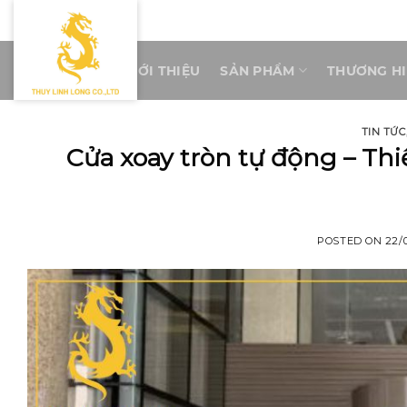
Skip
to
content
TRANG CHỦ
GIỚI THIỆU
SẢN PHẨM
THƯƠNG H
TIN TỨC
Cửa xoay tròn tự động – Thi
POSTED ON
22/