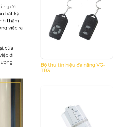
có người
ần bất kỳ
tính thẩm
ng việc ra
i, cửa
iệc di
 tượng
Bộ thu tín hiệu đa năng VG-
TR3