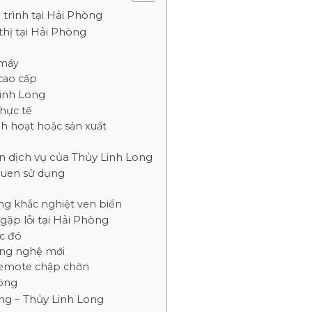
 trình tại Hải Phòng
thị tại Hải Phòng
 máy
cao cấp
Linh Long
thực tế
h hoạt hoặc sản xuất
ọn dịch vụ của Thủy Linh Long
 quen sử dụng
ng khắc nghiệt ven biển
gặp lỗi tại Hải Phòng
ớc đó
công nghệ mới
, remote chập chờn
hòng
òng – Thủy Linh Long