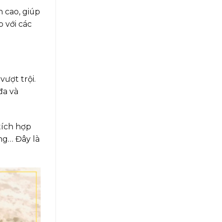
n cao, giúp
 với các
vượt trội.
đa và
tích hợp
ng… Đây là