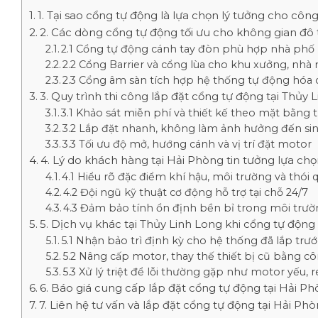
1. Tại sao cổng tự động là lựa chọn lý tưởng cho công
2. Các dòng cổng tự động tối ưu cho không gian đô 
2.1 Cổng tự động cánh tay đòn phù hợp nhà phố
2.2 Cổng Barrier và cổng lùa cho khu xưởng, nhà
2.3 Cổng âm sàn tích hợp hệ thống tự động hóa 
3. Quy trình thi công lắp đặt cổng tự động tại Thủy 
3.1 Khảo sát miễn phí và thiết kế theo mặt bằng 
3.2 Lắp đặt nhanh, không làm ảnh hưởng đến sin
3.3 Tối ưu độ mở, hướng cánh và vị trí đặt motor
4. Lý do khách hàng tại Hải Phòng tin tưởng lựa ch
4.1 Hiểu rõ đặc điểm khí hậu, môi trường và thói
4.2 Đội ngũ kỹ thuật cơ động hỗ trợ tại chỗ 24/7
4.3 Đảm bảo tính ổn định bền bỉ trong môi trườ
5. Dịch vụ khác tại Thủy Linh Long khi cổng tự động 
5.1 Nhận bảo trì định kỳ cho hệ thống đã lắp trư
5.2 Nâng cấp motor, thay thế thiết bị cũ bằng 
5.3 Xử lý triệt để lỗi thường gặp như motor yếu
6. Báo giá cung cấp lắp đặt cổng tự động tại Hải P
7. Liên hệ tư vấn và lắp đặt cổng tự động tại Hải Ph