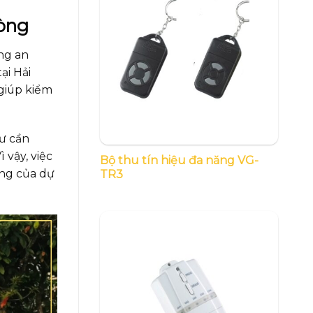
hòng
ống an
ại Hải
 giúp kiểm
tư cần
 vậy, việc
Bộ thu tín hiệu đa năng VG-
ông của dự
TR3