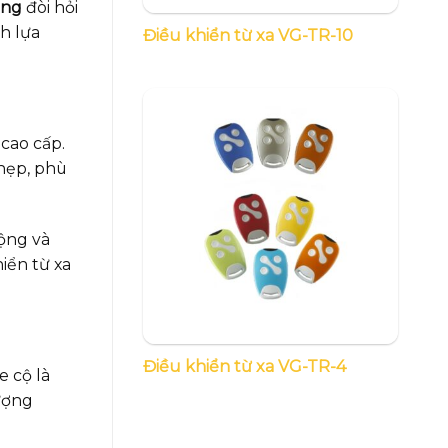
òng
đòi hỏi
h lựa
Điều khiển từ xa VG-TR-10
cao cấp.
 hẹp, phù
ộng và
iển từ xa
Điều khiển từ xa VG-TR-4
e cộ là
lượng