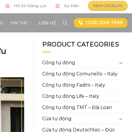
Hồ Sơ Năng Lực
Sự Kiện
XEM CATALOG
(028) 2249 7999
NG
TIN TỨC
LIÊN HỆ
PRODUCT CATEGORIES
ưu
Cổng tự động
Cổng tự động Comunello – Italy
Cổng tự động Fadini – Italy
Cổng tự động Life – Italy
Cổng tự động TMT – Đài Loan
Cửa tự động
Cửa tự động Deutschtec – Đức