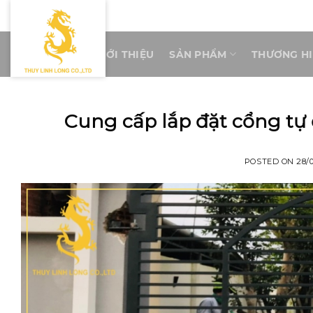
Skip
to
content
TRANG CHỦ
GIỚI THIỆU
SẢN PHẨM
THƯƠNG H
Cung cấp lắp đặt cổng tự 
POSTED ON
28/