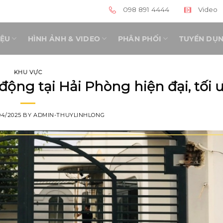
098 891 4444
Video
IỆU
HÌNH ẢNH & VIDEO
PHÂN PHỐI
TUYỂN DỤ
KHU VỰC
động tại Hải Phòng hiện đại, tối 
04/2025
BY
ADMIN-THUYLINHLONG