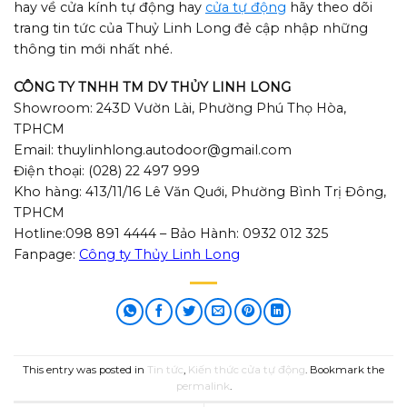
hay về cửa kính tự động hay
cửa tự động
hãy theo dõi
trang tin tức của Thuỷ Linh Long đẻ cập nhập những
thông tin mới nhất nhé.
CÔNG TY TNHH TM DV THỦY LINH LONG
Showroom: 243D Vườn Lài, Phường Phú Thọ Hòa,
TPHCM
Email: thuylinhlong.autodoor@gmail.com
Điện thoại: (028) 22 497 999
Kho hàng: 413/11/16 Lê Văn Quới, Phường Bình Trị Đông,
TPHCM
Hotline:098 891 4444 – Bảo Hành: 0932 012 325
Fanpage:
Công ty Thủy Linh Long
This entry was posted in
Tin tức
,
Kiến thức cửa tự động
. Bookmark the
permalink
.