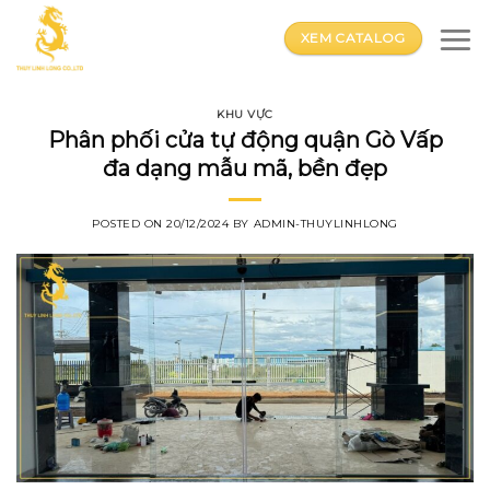
Skip
to
XEM CATALOG
content
KHU VỰC
Phân phối cửa tự động quận Gò Vấp
đa dạng mẫu mã, bền đẹp
POSTED ON
20/12/2024
BY
ADMIN-THUYLINHLONG