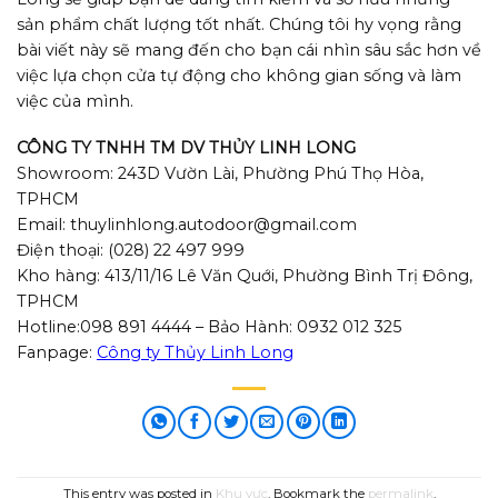
sản phẩm chất lượng tốt nhất. Chúng tôi hy vọng rằng
bài viết này sẽ mang đến cho bạn cái nhìn sâu sắc hơn về
việc lựa chọn cửa tự động cho không gian sống và làm
việc của mình.
CÔNG TY TNHH TM DV THỦY LINH LONG
Showroom: 243D Vườn Lài, Phường Phú Thọ Hòa,
TPHCM
Email: thuylinhlong.autodoor@gmail.com
Điện thoại: (028) 22 497 999
Kho hàng: 413/11/16 Lê Văn Quới, Phường Bình Trị Đông,
TPHCM
Hotline:098 891 4444 – Bảo Hành: 0932 012 325
Fanpage:
Công ty Thủy Linh Long
This entry was posted in
Khu vực
. Bookmark the
permalink
.