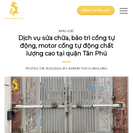
Skip
to
XEM CATALOG
content
KHU VỰC
Dịch vụ sửa chữa, bảo trì cổng tự
động, motor cổng tự động chất
lượng cao tại quận Tân Phú
POSTED ON
15/12/2024
BY
ADMIN-THUYLINHLONG