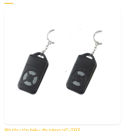
Bộ thu tín hiệu đa năng VG-TR3