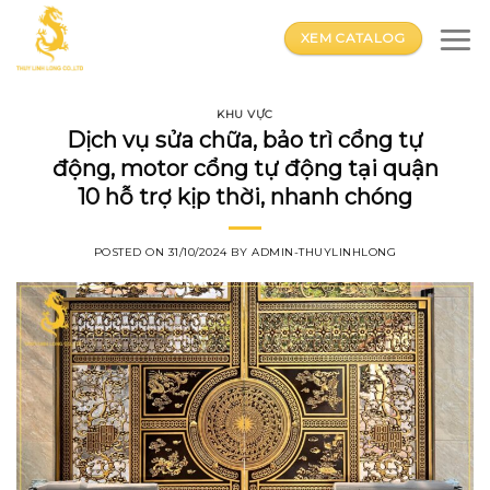
Skip
to
XEM CATALOG
content
KHU VỰC
Dịch vụ sửa chữa, bảo trì cổng tự
động, motor cổng tự động tại quận
10 hỗ trợ kịp thời, nhanh chóng
POSTED ON
31/10/2024
BY
ADMIN-THUYLINHLONG