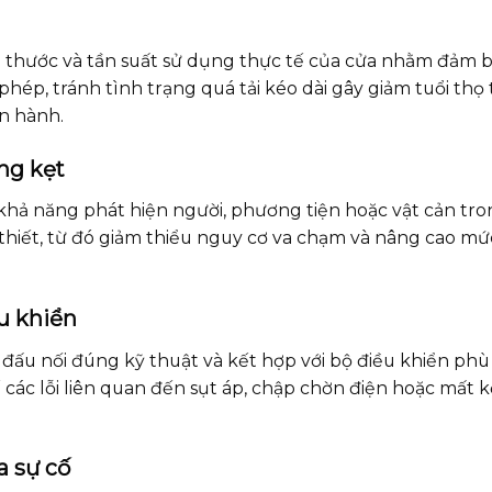
h thước và tần suất sử dụng thực tế của cửa nhằm đảm 
ép, tránh tình trạng quá tải kéo dài gây giảm tuổi thọ t
ận hành.
ng kẹt
 khả năng phát hiện người, phương tiện hoặc vật cản tr
thiết, từ đó giảm thiểu nguy cơ va chạm và nâng cao mứ
u khiển
đấu nối đúng kỹ thuật và kết hợp với bộ điều khiển ph
ác lỗi liên quan đến sụt áp, chập chờn điện hoặc mất k
a sự cố