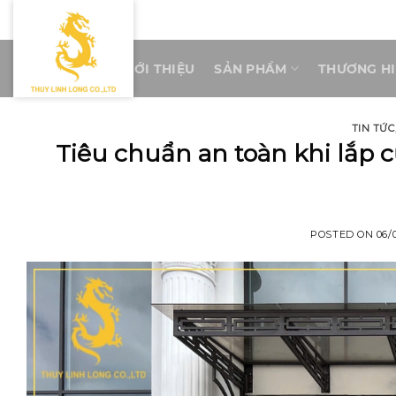
Skip
to
content
TRANG CHỦ
GIỚI THIỆU
SẢN PHẨM
THƯƠNG H
TIN TỨC
Tiêu chuẩn an toàn khi lắp 
POSTED ON
06/