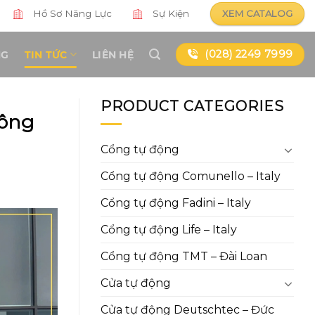
Hồ Sơ Năng Lực
Sự Kiện
XEM CATALOG
(028) 2249 7999
NG
TIN TỨC
LIÊN HỆ
PRODUCT CATEGORIES
công
Cổng tự động
Cổng tự động Comunello – Italy
Cổng tự động Fadini – Italy
Cổng tự động Life – Italy
Cổng tự động TMT – Đài Loan
Cửa tự động
Cửa tự động Deutschtec – Đức