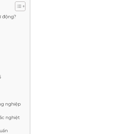
tự động?
n
ố
ng nghiệp
ắc nghiệt
huẩn