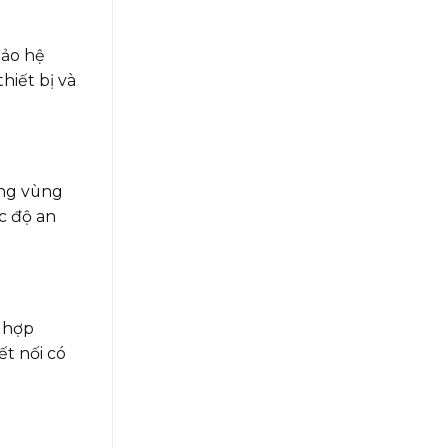
bảo hệ
hiết bị và
ong vùng
c độ an
ù hợp
ết nối có