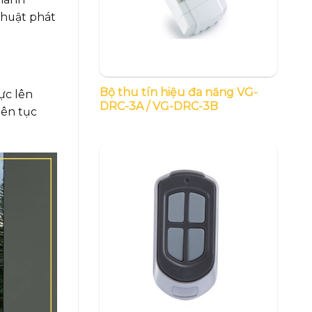
thuật phát
Bộ thu tín hiệu đa năng VG-
ực lên
DRC-3A / VG-DRC-3B
iên tục