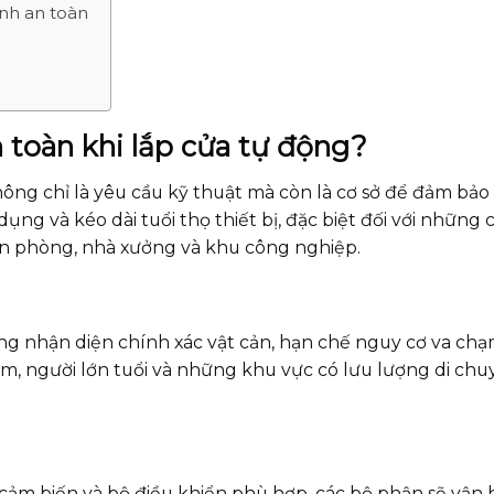
nh an toàn
n toàn khi lắp cửa tự động?
hông chỉ là yêu cầu kỹ thuật mà còn là cơ sở để đảm bả
ụng và kéo dài tuổi thọ thiết bị, đặc biệt đối với những 
n phòng, nhà xưởng và khu công nghiệp.
ộng nhận diện chính xác vật cản, hạn chế nguy cơ va ch
 em, người lớn tuổi và những khu vực có lưu lượng di ch
 cảm biến và bộ điều khiển phù hợp, các bộ phận sẽ vận