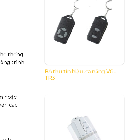
o hệ thống
công trình
Bộ thu tín hiệu đa năng VG-
TR3
ạm hoặc
uyển cao
 hành