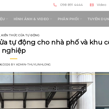
098 891 4444
Video
IỆU
HÌNH ẢNH & VIDEO
PHÂN PHỐI
TUYỂN DỤ
,
KIẾN THỨC CỬA TỰ ĐỘNG
cửa tự động cho nhà phố và khu 
nghiệp
06/2026
BY
ADMIN-THUYLINHLONG