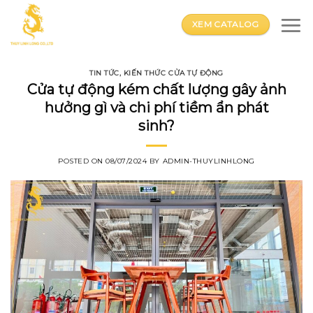
Skip
to
XEM CATALOG
content
TIN TỨC
,
KIẾN THỨC CỬA TỰ ĐỘNG
Cửa tự động kém chất lượng gây ảnh
hưởng gì và chi phí tiềm ẩn phát
sinh?
POSTED ON
08/07/2024
BY
ADMIN-THUYLINHLONG