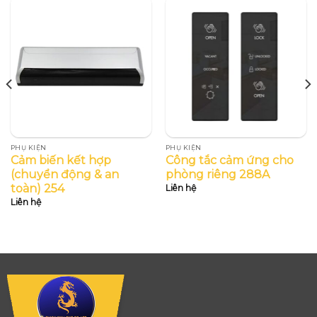
PHỤ KIỆN
PHỤ KIỆN
Cảm biến kết hợp
Công tắc cảm ứng cho
(chuyển động & an
phòng riêng 288A
toàn) 254
Liên hệ
Liên hệ